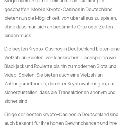
Möglichkeiten für die Teilnahme am Glücksspiel
geschaffen. Mobile Krypto-Casinos in Deutschland
bieten nun die Möglichkeit, von überall aus zu spielen,
ohne dass man sich an bestimmte Orte oder Zeiten
binden muss.
Die besten Krypto-Casinos in Deutschland bieten eine
Vielzahl an Spielen, von klassischen Tischspielen wie
Blackjack und Roulette bis hin zu modernen Slots und
Video-Spielen. Sie bieten auch eine Vielzahl an
Zahlungsmethoden, darunter Kryptowährungen, um
sicherzustellen, dass die Transaktionen anonym und
sicher sind.
Einige der besten Krypto-Casinos in Deutschland sind
auch bekannt für ihre hohen Gewinnchancen und ihre