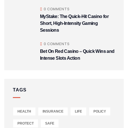
0 COMMENTS
MyStake: The Quick‑Hit Casino for
Short, High‑Intensity Gaming
Sessions
0 COMMENTS
Bet On Red Casino – Quick Wins and
Intense Slots Action
TAGS
HEALTH
INSURANCE
LIFE
POLICY
PROTECT
SAFE