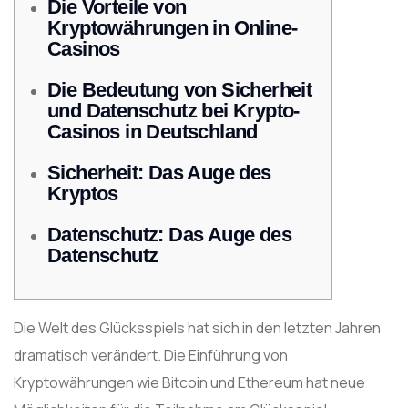
Die Vorteile von
Kryptowährungen in Online-
Casinos
Die Bedeutung von Sicherheit
und Datenschutz bei Krypto-
Casinos in Deutschland
Sicherheit: Das Auge des
Kryptos
Datenschutz: Das Auge des
Datenschutz
Die Welt des Glücksspiels hat sich in den letzten Jahren
dramatisch verändert. Die Einführung von
Kryptowährungen wie Bitcoin und Ethereum hat neue