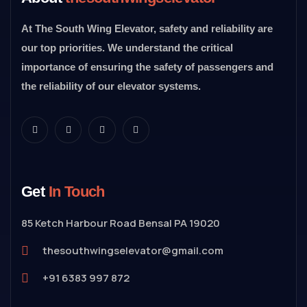
At The South Wing Elevator, safety and reliability are
our top priorities. We understand the critical
importance of ensuring the safety of passengers and
the reliability of our elevator systems.
Get
In Touch
85 Ketch Harbour Road Bensal PA 19020
thesouthwingselevator@gmail.com
+91 6383 997 872