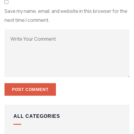
Save my name, email, and website in this browser for the
next time I comment.
ALL CATEGORIES