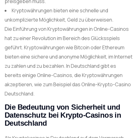
preisgeben muss.
Kryptowährungen bieten eine schnelle und
unkomplizierte Möglichkeit, Geld zu überweisen.
Die Einführung von Kryptowährungen in Online-Casinos
hat zu einer Revolution im Bereich des Glücksspiels
geführt. Kryptowährungen wie Bitcoin oder Ethereum
bieten eine sichere und anonyme Möglichkeit, im Internet
zu zahlen und zu bezahlen. In Deutschland gibt es
bereits einige Online-Casinos, die Kryptowährungen
akzeptieren, wie zum Beispiel das Online-Krypto-Casino
Deutschland.
Die Bedeutung von Sicherheit und
Datenschutz bei Krypto-Casinos in
Deutschland