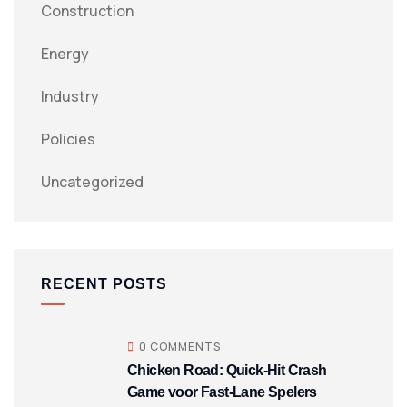
Construction
Energy
Industry
Policies
Uncategorized
RECENT POSTS
0 COMMENTS
Chicken Road: Quick‑Hit Crash
Game voor Fast‑Lane Spelers