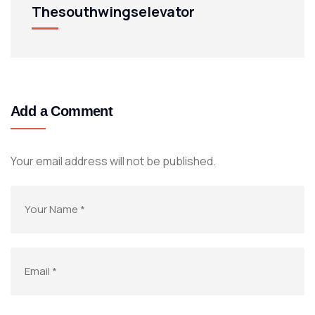
Thesouthwingselevator
Add a Comment
Your email address will not be published.