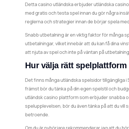
Detta casino utländska erbjuder utländska casino 
med gratis och testa spel innan du gör några insät
reglerna och strategier innan de börjar spela me
Snabb utbetalning är en viktig faktor för många 
utbetalningar, vilket innebär att du kan få dina vi
att njuta av spel och inte på väntan på utbetalning
Hur välja rätt spelplattform 
Det finns många utländska spelsidor tillgängliga i
främst bör du tänka på din egen spelstil och budg
utländsk casino plattform som erbjuder snabba oc
spelupplevelsen, bör du även tänka på att du vill
betroende.
Om du är nybörjare rekommenderar jag att du bör