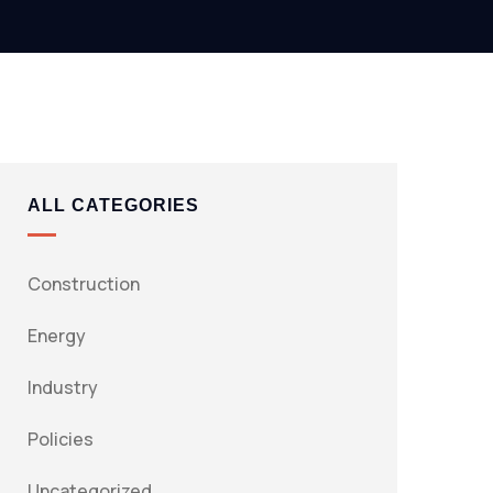
ALL CATEGORIES
Construction
Energy
Industry
Policies
Uncategorized