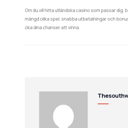
Om du vill hitta utländska casino som passar dig, 
mängd olika spel, snabba utbetalningar och bonus
öka dina chanser att vinna.
Thesouthw