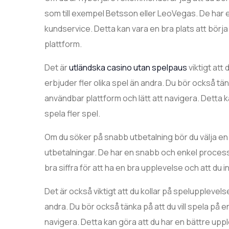
som till exempel Betsson eller LeoVegas. De har 
kundservice. Detta kan vara en bra plats att börja 
plattform.
Det är
utländska casino utan spelpaus
viktigt att
erbjuder fler olika spel än andra. Du bör också tän
användbar plattform och lätt att navigera. Detta k
spela fler spel.
Om du söker på snabb utbetalning bör du välja e
utbetalningar. De har en snabb och enkel process f
bra siffra för att ha en bra upplevelse och att du 
Det är också viktigt att du kollar på spelupplevels
andra. Du bör också tänka på att du vill spela på 
navigera. Detta kan göra att du har en bättre uppl