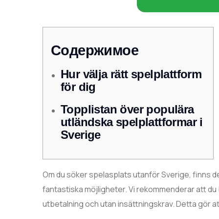
Содержимое
Hur välja rätt spelplattform
för dig
Topplistan över populära
utländska spelplattformar i
Sverige
Om du söker spelasplats utanför Sverige, finns d
fantastiska möjligheter. Vi rekommenderar att d
utbetalning och utan insättningskrav. Detta gör a