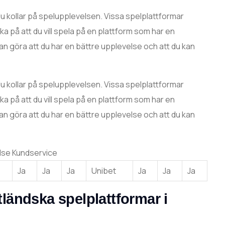
 du kollar på spelupplevelsen. Vissa spelplattformar
ka på att du vill spela på en plattform som har en
an göra att du har en bättre upplevelse och att du kan
 du kollar på spelupplevelsen. Vissa spelplattformar
ka på att du vill spela på en plattform som har en
an göra att du har en bättre upplevelse och att du kan
lse Kundservice
Ja
Ja
Ja
Unibet
Ja
Ja
Ja
ländska spelplattformar i