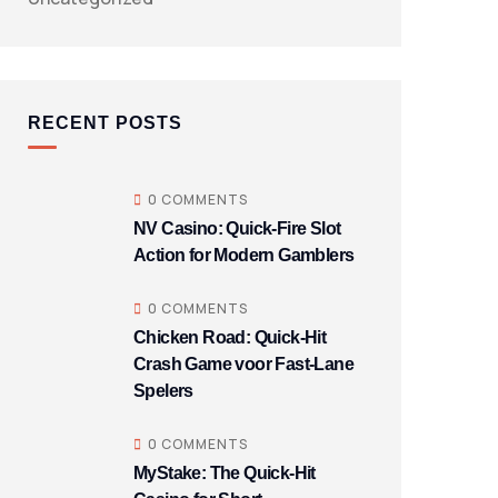
RECENT POSTS
0 COMMENTS
NV Casino: Quick‑Fire Slot
Action for Modern Gamblers
0 COMMENTS
Chicken Road: Quick‑Hit
Crash Game voor Fast‑Lane
Spelers
0 COMMENTS
MyStake: The Quick‑Hit