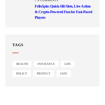
0 COMMENTS
FelixSpin: Quick‑Hit Slots, Live Action
& Crypto‑Powered Fun for Fast‑Paced
Players
TAGS
HEALTH
INSURANCE
LIFE
POLICY
PROTECT
SAFE