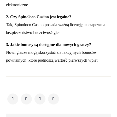
elektroniczne.
2. Czy Spinoloco Casino jest legalne?
Tak, Spinoloco Casino posiada ważną licencję, co zapewnia
bezpieczeństwo i uczciwość gier.
3. Jakie bonusy są dostępne dla nowych graczy?
Nowi gracze mogą skorzystać z atrakcyjnych bonusów
powitalnych, które podnoszą wartość pierwszych wpłat.