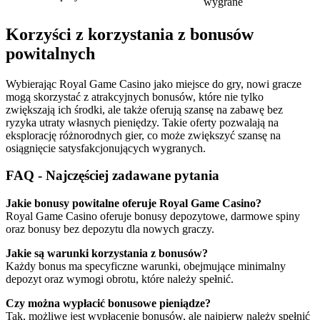
wygrane
Korzyści z korzystania z bonusów
powitalnych
Wybierając Royal Game Casino jako miejsce do gry, nowi gracze
mogą skorzystać z atrakcyjnych bonusów, które nie tylko
zwiększają ich środki, ale także oferują szansę na zabawę bez
ryzyka utraty własnych pieniędzy. Takie oferty pozwalają na
eksplorację różnorodnych gier, co może zwiększyć szansę na
osiągnięcie satysfakcjonujących wygranych.
FAQ - Najczęściej zadawane pytania
Jakie bonusy powitalne oferuje Royal Game Casino?
Royal Game Casino oferuje bonusy depozytowe, darmowe spiny
oraz bonusy bez depozytu dla nowych graczy.
Jakie są warunki korzystania z bonusów?
Każdy bonus ma specyficzne warunki, obejmujące minimalny
depozyt oraz wymogi obrotu, które należy spełnić.
Czy można wypłacić bonusowe pieniądze?
Tak, możliwe jest wypłacenie bonusów, ale najpierw należy spełnić