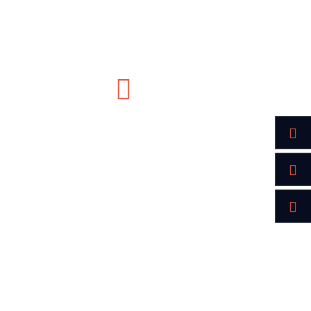
MON-SAT 8:00-9:00
+91 69 863 6420