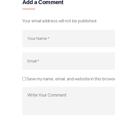
Add a Comment
Your email address will not be published.
Save my name, email, and website in this browse