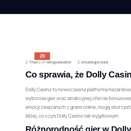
20
Thesouthwingselevator
Uncategorized
FEB
Co sprawia, że Dolly Casi
Dolly Casino to nowoczesna platforma hazardowa,
wyborowi gier oraz atrakcyjnej ofercie bonusowej.
emocji związanych z grami online, mogą skorzyst
bliżej, co czyni Dolly Casino tak wyjątkowym.
Różnorodność gier w Dolly