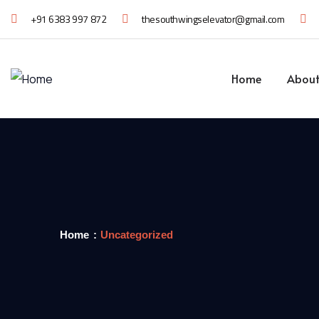
+91 6383 997 872
thesouthwingselevator@gmail.com
Home
About
Home
Uncategorized