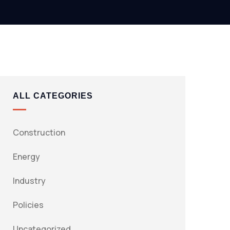
ALL CATEGORIES
Construction
Energy
Industry
Policies
Uncategorized