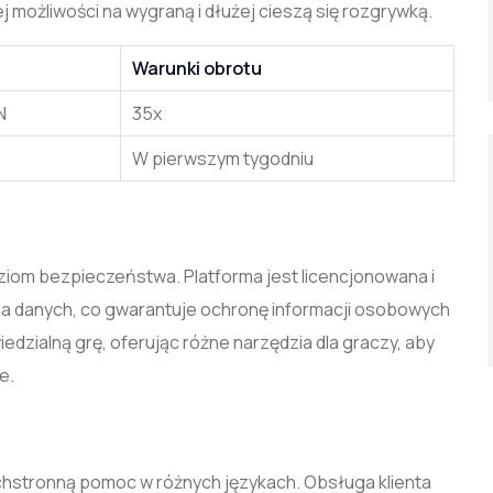
j możliwości na wygraną i dłużej cieszą się rozgrywką.
Warunki obrotu
N
35x
W pierwszym tygodniu
iom bezpieczeństwa. Platforma jest licencjonowana i
ia danych, co gwarantuje ochronę informacji osobowych
dzialną grę, oferując różne narzędzia dla graczy, aby
e.
echstronną pomoc w różnych językach. Obsługa klienta