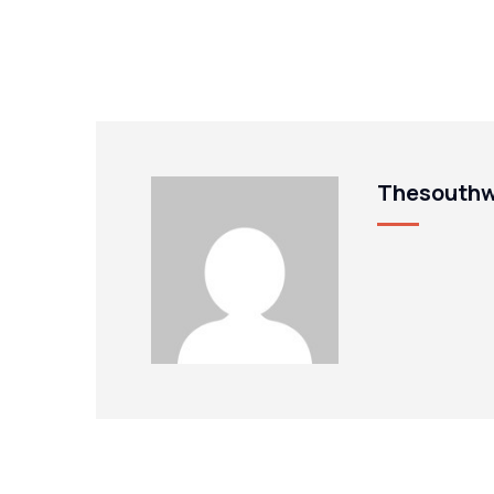
Thesouthw