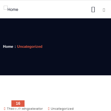
Home
Uncategorized
16
Thesouthwingselevator
Uncategorized
FEB