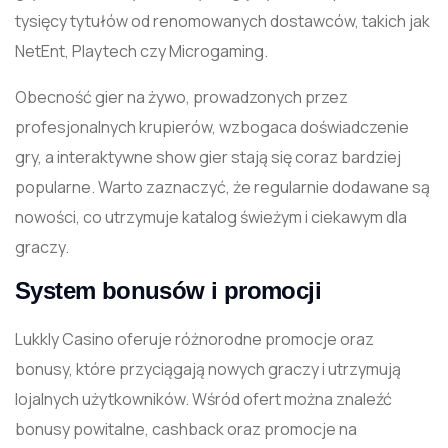
tysięcy tytułów od renomowanych dostawców, takich jak
NetEnt, Playtech czy Microgaming.
Obecność gier na żywo, prowadzonych przez
profesjonalnych krupierów, wzbogaca doświadczenie
gry, a interaktywne show gier stają się coraz bardziej
popularne. Warto zaznaczyć, że regularnie dodawane są
nowości, co utrzymuje katalog świeżym i ciekawym dla
graczy.
System bonusów i promocji
Lukkly Casino oferuje różnorodne promocje oraz
bonusy, które przyciągają nowych graczy i utrzymują
lojalnych użytkowników. Wśród ofert można znaleźć
bonusy powitalne, cashback oraz promocje na