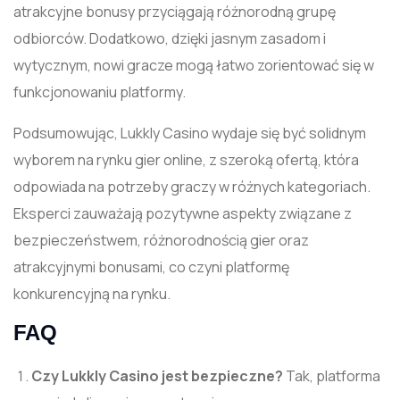
atrakcyjne bonusy przyciągają różnorodną grupę
odbiorców. Dodatkowo, dzięki jasnym zasadom i
wytycznym, nowi gracze mogą łatwo zorientować się w
funkcjonowaniu platformy.
Podsumowując, Lukkly Casino wydaje się być solidnym
wyborem na rynku gier online, z szeroką ofertą, która
odpowiada na potrzeby graczy w różnych kategoriach.
Eksperci zauważają pozytywne aspekty związane z
bezpieczeństwem, różnorodnością gier oraz
atrakcyjnymi bonusami, co czyni platformę
konkurencyjną na rynku.
FAQ
Czy Lukkly Casino jest bezpieczne?
Tak, platforma