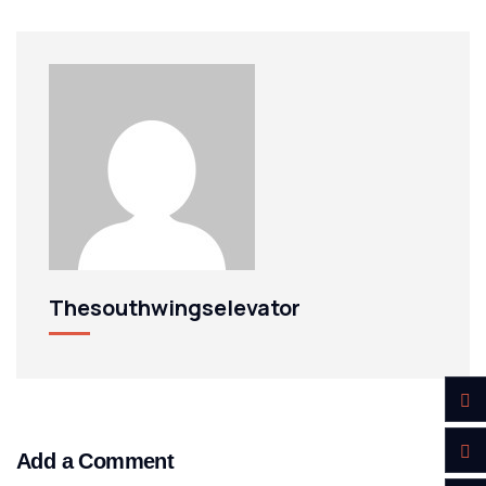
Thesouthwingselevator
Add a Comment