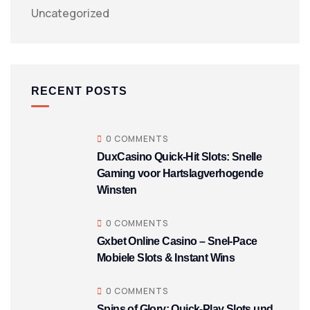
Uncategorized
RECENT POSTS
0 COMMENTS
DuxCasino Quick‑Hit Slots: Snelle
Gaming voor Hartslagverhogende
Winsten
0 COMMENTS
Gxbet Online Casino – Snel‑Pace
Mobiele Slots & Instant Wins
0 COMMENTS
Spins of Glory: Quick‑Play Slots und