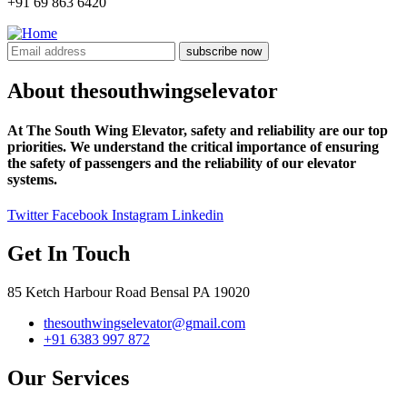
+91 69 863 6420
About
thesouthwingselevator
At The South Wing Elevator, safety and reliability are our top
priorities. We understand the critical importance of ensuring
the safety of passengers and the reliability of our elevator
systems.
Twitter
Facebook
Instagram
Linkedin
Get
In Touch
85 Ketch Harbour Road Bensal PA 19020
thesouthwingselevator@gmail.com
+91 6383 997 872
Our
Services