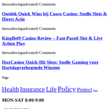
thesouthwingselevator
0 Comments
Ontdek Quick Wins bij Cusco Casino: Snelle Slots &
Direct Actie
thesouthwingselevator
0 Comments
KingBet9 Casino Review – Fast‑Paced Slot & Live
Action Play
thesouthwingselevator
0 Comments
DuxCasino Quick‑Hit Slots: Snelle Gaming voor
Hartslagverhogende Winsten
Tags
Policy
Health
Insurance
Life
Protect
Safe
MON-SAT 8:00-9:00