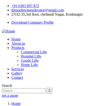
+91 6383 997 872
thesouthwingselevator@gmail.com
2/532-35,3rd floor, chellandi Nagar, Krishnagiri
Download Company Profile
Home
About us
Products
Commercial Lifts
Hospital Lifts
Goods Lifts
Home Lifts
Services
Gallery
Contact
Search
get a quote
Home