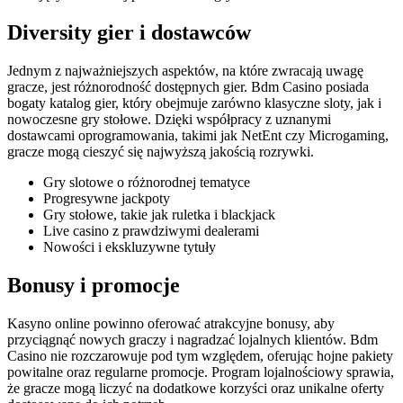
Diversity gier i dostawców
Jednym z najważniejszych aspektów, na które zwracają uwagę
gracze, jest różnorodność dostępnych gier. Bdm Casino posiada
bogaty katalog gier, który obejmuje zarówno klasyczne sloty, jak i
nowoczesne gry stołowe. Dzięki współpracy z uznanymi
dostawcami oprogramowania, takimi jak NetEnt czy Microgaming,
gracze mogą cieszyć się najwyższą jakością rozrywki.
Gry slotowe o różnorodnej tematyce
Progresywne jackpoty
Gry stołowe, takie jak ruletka i blackjack
Live casino z prawdziwymi dealerami
Nowości i ekskluzywne tytuły
Bonusy i promocje
Kasyno online powinno oferować atrakcyjne bonusy, aby
przyciągnąć nowych graczy i nagradzać lojalnych klientów. Bdm
Casino nie rozczarowuje pod tym względem, oferując hojne pakiety
powitalne oraz regularne promocje. Program lojalnościowy sprawia,
że gracze mogą liczyć na dodatkowe korzyści oraz unikalne oferty