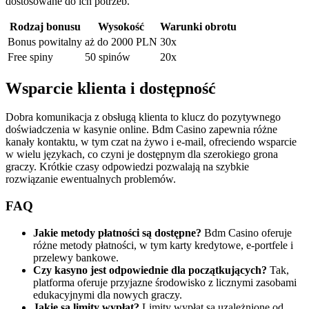
dostosowane do ich potrzeb.
Rodzaj bonusu
Wysokość
Warunki obrotu
Bonus powitalny
aż do 2000 PLN
30x
Free spiny
50 spinów
20x
Wsparcie klienta i dostępność
Dobra komunikacja z obsługą klienta to klucz do pozytywnego
doświadczenia w kasynie online. Bdm Casino zapewnia różne
kanały kontaktu, w tym czat na żywo i e-mail, ofreciendo wsparcie
w wielu językach, co czyni je dostępnym dla szerokiego grona
graczy. Krótkie czasy odpowiedzi pozwalają na szybkie
rozwiązanie ewentualnych problemów.
FAQ
Jakie metody płatności są dostępne?
Bdm Casino oferuje
różne metody płatności, w tym karty kredytowe, e-portfele i
przelewy bankowe.
Czy kasyno jest odpowiednie dla początkujących?
Tak,
platforma oferuje przyjazne środowisko z licznymi zasobami
edukacyjnymi dla nowych graczy.
Jakie są limity wypłat?
Limity wypłat są uzależnione od