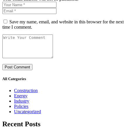
Save my name, email, and website in this browser for the next
time I comment.
All Categories
Construction
Energy
Industry
Policies
Uncategorized
Recent Posts