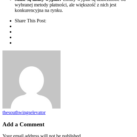
wybranej metody płatności, ale większość z nich jest
konkurencyjna na rynku.
Share This Post:
thesouthwingselevator
Add a Comment
Your email address will not be published.